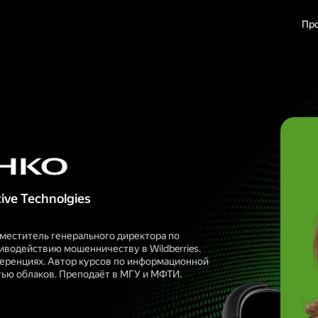
Пр
нко
tive Technolgies
заместитель генерального директора по
водействию мошенничеству в Wildberries.
ференциях. Автор курсов по информационной
тью облаков. Преподаёт в МГУ и МФТИ.