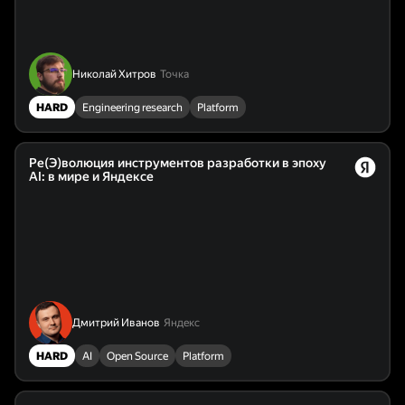
Николай Хитров
Точка
HARD
Engineering research
Platform
Ре(Э)волюция инструментов разработки в эпоху
AI: в мире и Яндексе
Дмитрий Иванов
Яндекс
HARD
AI
Open Source
Platform