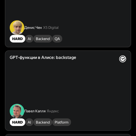
Денис Чен
X5 Digital
HARD
AI
Backend
QA
GPT-функции в Алисе: backstage
Павел Капля
Яндекс
HARD
AI
Backend
Platform