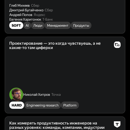
Глеб Михеев
Сбер
Дмитрий Бугайченко
Сбер
Андрей Попов
Яндекс
Евгения Харитонюк
Т-Банк
SOFT
AI
Люди
Менеджмент
Продукты
Проектирование — это когда чувствуешь, а не
какие-то там циферки
Николай Хитров
Точка
HARD
Engineering research
Platform
Как измерять продуктивность инженеров на
разных уровнях: команды, компании, индустрии