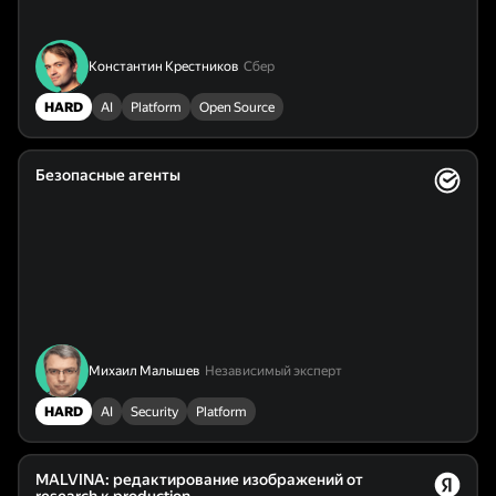
Константин Крестников
Сбер
HARD
AI
Platform
Open Source
Безопасные агенты
Михаил Малышев
Независимый эксперт
HARD
AI
Security
Platform
MALVINA: редактирование изображений от