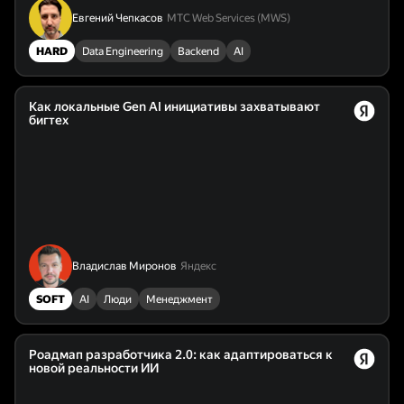
Евгений Чепкасов
МТС Web Services (MWS)
HARD
Data Engineering
Backend
AI
Как локальные Gen AI инициативы захватывают
бигтех
Владислав Миронов
Яндекс
SOFT
AI
Люди
Менеджмент
Роадмап разработчика 2.0: как адаптироваться к
новой реальности ИИ