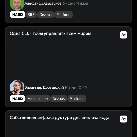
Александр Хвастунов
Яндекс Маркет
HARD
SRE
Devops
Platform
Одна CLI, чтобы управлять всем миром
Владимир Дроздецкий
Магнит OMNI
HARD
Architecture
Devops
Platform
Cобственная инфраструктура для анализа кода