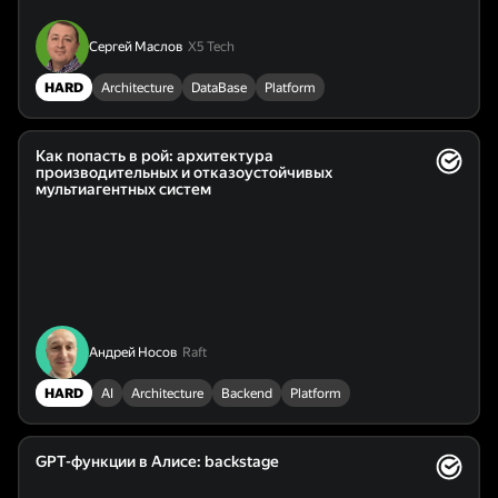
Сергей Маслов
Х5 Tech
HARD
Architecture
DataBase
Platform
Как попасть в рой: архитектура
производительных и отказоустойчивых
мультиагентных систем
Андрей Носов
Raft
HARD
AI
Architecture
Backend
Platform
GPT-функции в Алисе: backstage