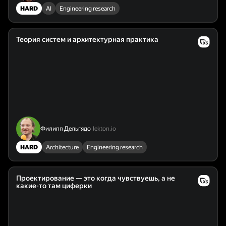
HARD
AI
Engineering research
Теория систем и архитектурная практика
Филипп Дельгядо
lekton.io
HARD
Architecture
Engineering research
Проектирование — это когда чувствуешь, а не
какие-то там циферки