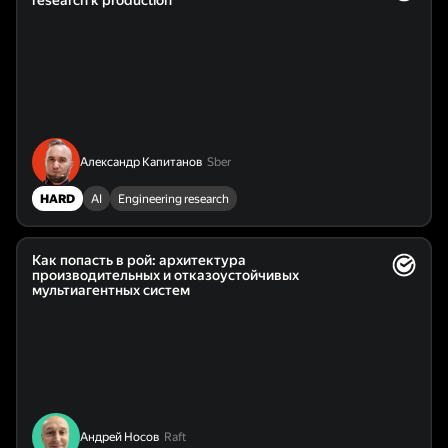
research к production
Александр Капитанов
Sber
HARD
AI
Engineering research
Как попасть в рой: архитектура
производительных и отказоустойчивых
мультиагентных систем
Андрей Носов
Raft