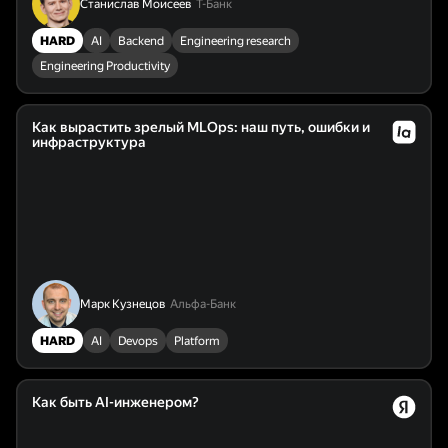
Станислав Моисеев
Т-Банк
HARD
AI
Backend
Engineering research
Engineering Productivity
Как вырастить зрелый MLOps: наш путь, ошибки и
инфраструктура
Марк Кузнецов
Альфа-Банк
HARD
AI
Devops
Platform
Как быть AI-инженером?