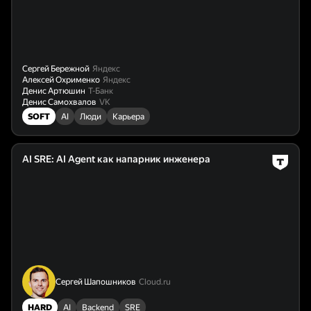
Сергей Бережной
Яндекс
Алексей Охрименко
Яндекс
Денис Артюшин
Т-Банк
Денис Самохвалов
VK
SOFT
AI
Люди
Карьера
AI SRE: AI Agent как напарник инженера
Сергей Шапошников
Cloud.ru
HARD
AI
Backend
SRE