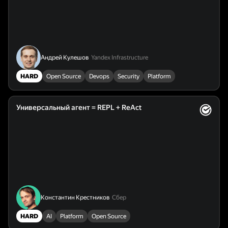
Андрей Кулешов
Yandex Infrastructure
HARD
Open Source
Devops
Security
Platform
Универсальный агент = REPL + ReAct
Константин Крестников
Сбер
HARD
AI
Platform
Open Source